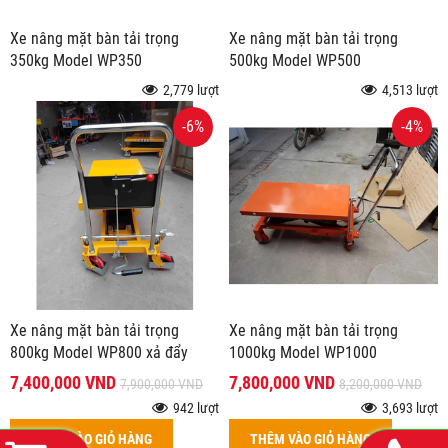
Xe nâng mặt bàn tải trọng
Xe nâng mặt bàn tải trọng
350kg Model WP350
500kg Model WP500
2,779 lượt
4,513 lượt
-6%
-4%
Xe nâng mặt bàn tải trọng
Xe nâng mặt bàn tải trọng
800kg Model WP800 xả đẩy
1000kg Model WP1000
7,400,000 VND
7,800,000 VND
7,900,000 VND
8,200,000 VND
942 lượt
3,693 lượt
THÊM VÀO GIỎ HÀNG
THÊM VÀO GIỎ HÀNG